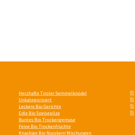
Optionen
Optionen
können
können
auf
auf
der
der
Produktseite
Produktseite
gewählt
gewählt
werden
werden
Herzhafte Tiroler Semmelknödel
Unkategorisiert
Leckere Bio Gerichte
Edle Bio Speisepilze
Buntes Bio Trockengemüse
Feine Bio Trockenfrüchte
Knackige Bio Nusskern Mischungen