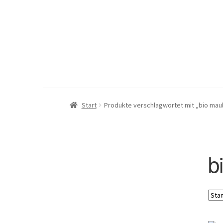
Zur
Zum
Navigation
Inhalt
springen
springen
Home
Händler Angebote
Manufa
Start
Produkte verschlagwortet mit „bio mau
b
Leckere Bio Gerichte
Herzhafte Tiroler Semmelknödel
Edle Bio Speisepilze
Buntes Bio Trockengemüse