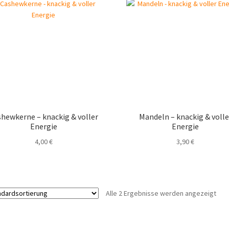
hewkerne – knackig & voller
Mandeln – knackig & volle
Energie
Energie
4,00
€
3,90
€
Dieses
Dieses
Produkt
Produkt
weist
weist
Alle 2 Ergebnisse werden angezeigt
mehrere
mehrere
Varianten
Varianten
auf.
auf.
Die
Die