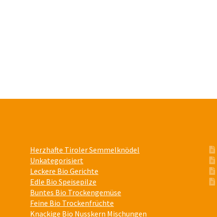
Optionen
Optionen
können
können
auf
auf
der
der
Produktseite
Produktseite
gewählt
gewählt
werden
werden
Herzhafte Tiroler Semmelknödel
Unkategorisiert
Leckere Bio Gerichte
Edle Bio Speisepilze
Buntes Bio Trockengemüse
Feine Bio Trockenfrüchte
Knackige Bio Nusskern Mischungen