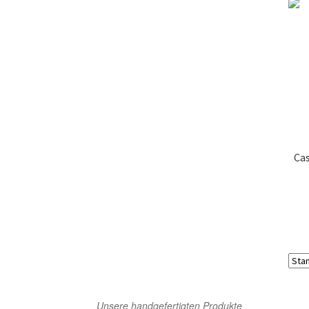
Feine Bio Trockenfrüchte
Knackige Bio Nusskern
Mischungen
Aktionsboxen & Gerichte Sets
Kokosnuss Teller-Löffel Set
Cas
Versand und Zahlung
Unsere handgefertigten Produkte