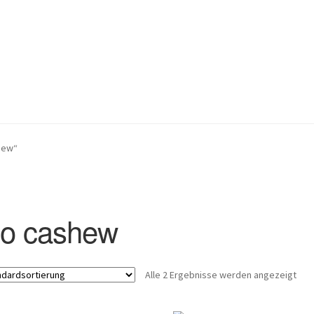
ktur
Mein Konto
Kontakt
hew“
io cashew
Alle 2 Ergebnisse werden angezeigt