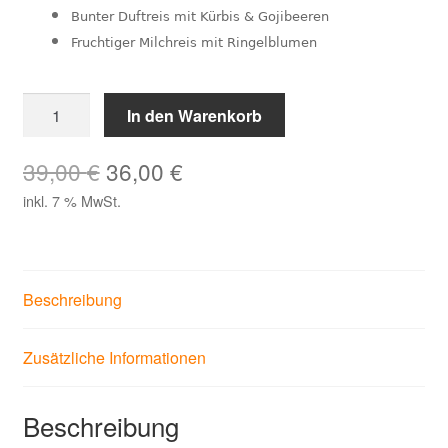
Bunter Duftreis mit Kürbis & Gojibeeren
Fruchtiger Milchreis mit Ringelblumen
10
In den Warenkorb
Kostbarkeiten
Feine
Ursprünglicher
Aktueller
39,00
€
36,00
€
Reis
inkl. 7 % MwSt.
Preis
Preis
Gerichte
Aktionsbox
war:
ist:
Menge
39,00 €
36,00 €.
Beschreibung
Zusätzliche Informationen
Beschreibung