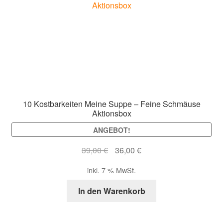
10 Kostbarkeiten Meine Suppe – Feine Schmäuse
Aktionsbox
ANGEBOT!
Ursprünglicher
Aktueller
39,00
€
36,00
€
Preis
Preis
inkl. 7 % MwSt.
war:
ist:
39,00 €
36,00 €.
In den Warenkorb