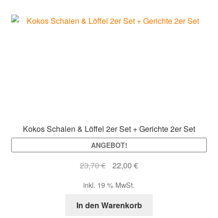
Kokos Schalen & Löffel 2er Set + Gerichte 2er Set
ANGEBOT!
Ursprünglicher
Aktueller
23,70
€
22,00
€
Preis
Preis
inkl. 19 % MwSt.
war:
ist:
23,70 €
22,00 €.
In den Warenkorb