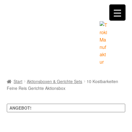
Zur
Zum
Navigation
Inhalt
springen
springen
Home
Start
Aktionsboxen & Gerichte Sets
10 Kostbarkeiten
Feine Reis Gerichte Aktionsbox
Händler Angebote
Manufaktur
ANGEBOT!
Mein Konto
Zoom