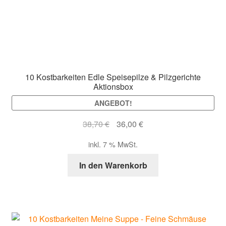
10 Kostbarkeiten Edle Speisepilze & Pilzgerichte
Aktionsbox
ANGEBOT!
Ursprünglicher
Aktueller
38,70
€
36,00
€
Preis
Preis
inkl. 7 % MwSt.
war:
ist:
38,70 €
36,00 €.
In den Warenkorb