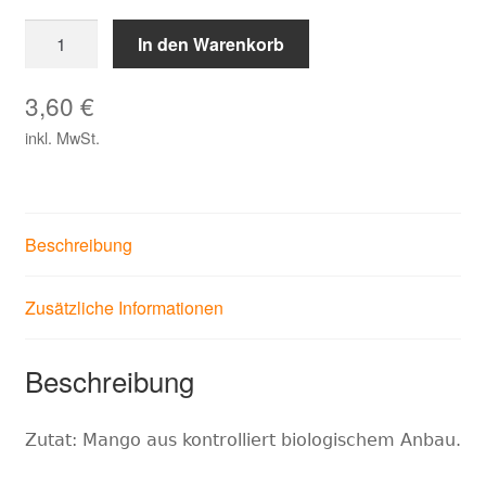
Mango
In den Warenkorb
aromatisch
fruchtig
3,60
€
Menge
inkl. MwSt.
Beschreibung
Zusätzliche Informationen
Beschreibung
Zutat: Mango aus kontrolliert biologische
m Anbau.