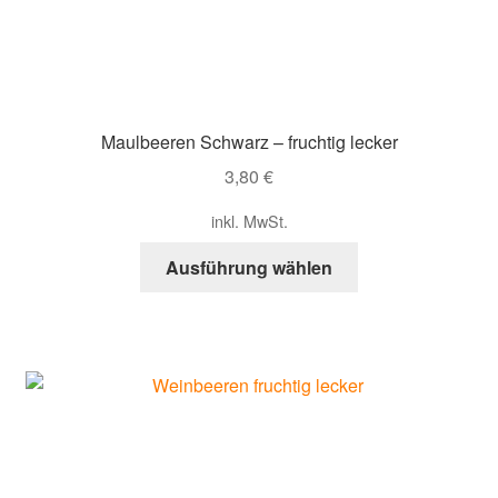
Maulbeeren Schwarz – fruchtig lecker
3,80
€
inkl. MwSt.
Dieses
Ausführung wählen
Produkt
weist
mehrere
Varianten
auf.
Die
Optionen
können