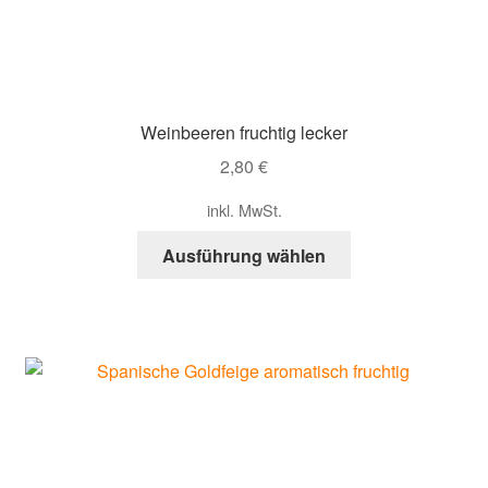
auf
der
Produktseite
gewählt
werden
Weinbeeren fruchtig lecker
2,80
€
inkl. MwSt.
Dieses
Ausführung wählen
Produkt
weist
mehrere
Varianten
auf.
Die
Optionen
können