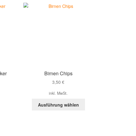
ker
Birnen Chips
3,50
€
inkl. MwSt.
Dieses
Ausführung wählen
Produkt
weist
mehrere
Varianten
auf.