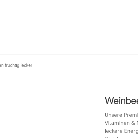
aktur
Mein Konto
Kontakt
n fruchtig lecker
Weinbee
Zoom
Unsere Premi
Vitaminen & M
leckere Energ