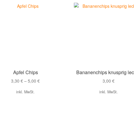
Apfel Chips
Bananenchips knusprig lec
3,30
€
–
5,00
€
3,00
€
inkl. MwSt.
inkl. MwSt.
Dieses
Dieses
Produkt
Produkt
weist
weist
mehrere
mehrere
Varianten
Varianten
auf.
auf.