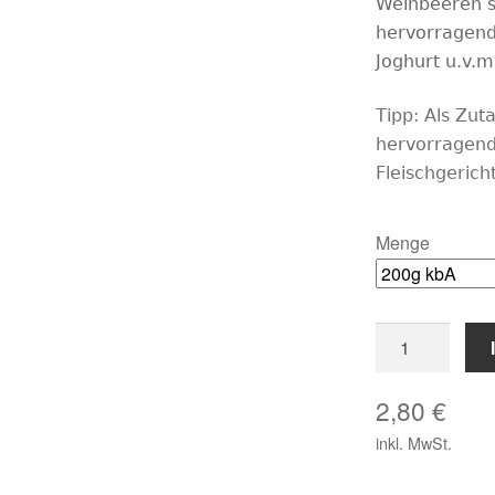
Weinbeeren s
hervorragend
Joghurt u.v.m
Tipp:
Als Zut
hervorragend
Fleischgerich
Menge
Weinbeeren
fruchtig
lecker
2,80
€
Menge
inkl. MwSt.