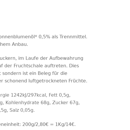
onnenblumenöl* 0,5% als Trennmittel.
ischem Anbau.
uckern, im Laufe der Aufbewahrung
f der Fruchtschale auftreten. Dies
t sondern ist ein Beleg für die
r schonend luftgetrockneten Früchte.
rgie 1242kJ/297kcal, Fett 0,5g,
2g, Kohlenhydrate 6
8g, Zucker 67g,
,5g, Salz 0,05g.
eneinheit: 200g/2,80€ = 1Kg/14€.