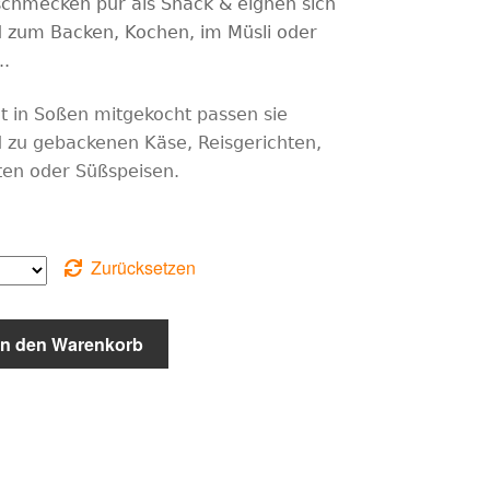
chmecken pur als Snack & eignen sich
 zum Backen, Kochen, im Müsli oder
..
at in Soßen mitgekocht passen sie
 zu gebackenen Käse, Reisgerichten,
ten oder Süßspeisen.
Zurücksetzen
In den Warenkorb