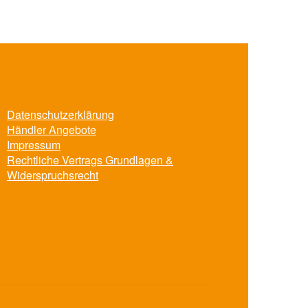
Die
Optionen
können
auf
der
Produktseite
gewählt
Datenschutzerklärung
werden
Händler Angebote
Impressum
Rechtliche Vertrags Grundlagen &
Widerspruchsrecht