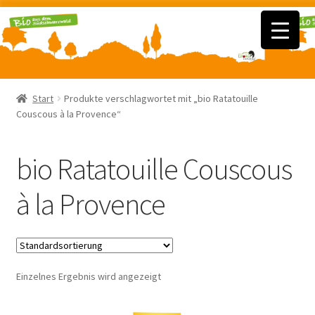
Zur
Zum
Navigation
Inhalt
springen
springen
Home
Start
Produkte verschlagwortet mit „bio Ratatouille
Couscous à la Provence“
Händler Angebote
Manufaktur
bio Ratatouille Couscous
Mein Konto
à la Provence
Kontakt
Warenkorb
Einzelnes Ergebnis wird angezeigt