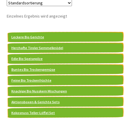
auf.
Die
Einzelnes Ergebnis wird angezeigt
Optionen
können
auf
Leckere Bio Gerichte
der
Herzhafte Tiroler Semmelknödel
Produktseite
gewählt
Edle Bio Speisepilze
werden
Buntes Bio Trockengemüse
Feine Bio Trockenfrüchte
Knackige Bio Nusskern Mischungen
Aktionsboxen & Gerichte Sets
Kokosnuss Teller-Löffel Set