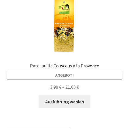
Ratatouille Couscous à la Provence
ANGEBOT!
3,90
€
–
21,00
€
Dieses
Ausführung wählen
Produkt
weist
mehrere
Varianten