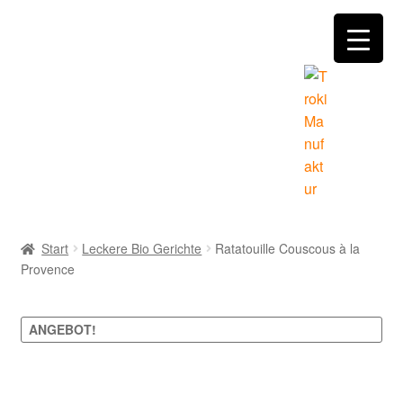
Zur
Zum
Navigation
Inhalt
springen
springen
Home
Start
Leckere Bio Gerichte
Ratatouille Couscous à la
Provence
Händler Angebote
Manufaktur
ANGEBOT!
Mein Konto
Zoom