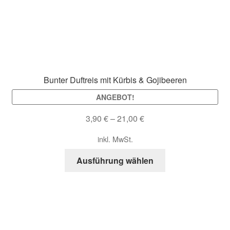
können
auf
der
Produktseite
gewählt
werden
Bunter Duftreis mit Kürbis & Gojibeeren
ANGEBOT!
3,90
€
–
21,00
€
inkl. MwSt.
Dieses
Ausführung wählen
Produkt
weist
mehrere
Varianten
auf.