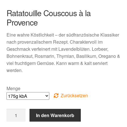
Ratatouille Couscous à la
Provence
Eine wahre Köstlichkeit – der südfranzösische Klassiker
nach provenzalischem Rezept. Charaktervoll im
Geschmack verfeinert mit Lavendelblüten. Lorbeer,
Bohnenkraut, Rosmarin, Thymian, Basilikum, Oregano &
viel fruchtigem Gemüse. Kann warm & kalt serviert
werden.
Menge
Zurücksetzen
Ratatouille
In den Warenkorb
Couscous
à