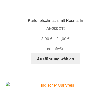
Kartoffelschmaus mit Rosmarin
ANGEBOT!
3,90
€
–
21,00
€
inkl. MwSt.
Dieses
Ausführung wählen
Produkt
weist
mehrere
Varianten
auf.
Die
Optionen
können