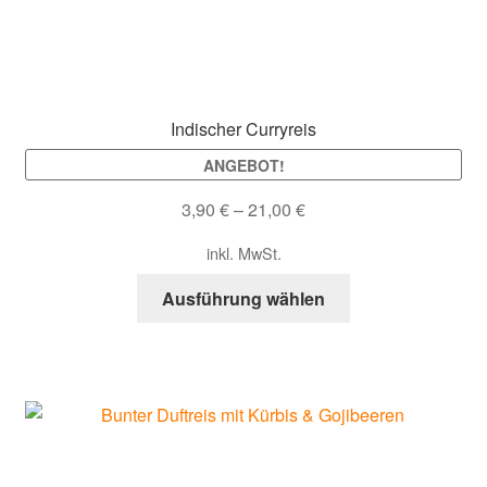
auf
der
Produktseite
gewählt
werden
Indischer Curryreis
ANGEBOT!
3,90
€
–
21,00
€
inkl. MwSt.
Dieses
Ausführung wählen
Produkt
weist
mehrere
Varianten
auf.
Die
Optionen