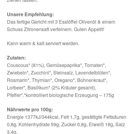
Unsere Empfehlung:
Das fertige Gericht mit 3 Esslöffel Olivenöl & einem
Schuss Zitronensaft verfeinern. Guten Appetit!
Kann warm & kalt serviert werden.
Zutaten:
Couscous* (81%), Gemüsepaprika*, Tomaten*,
Zwiebeln*, Zucchini*, Steinsalz, Lavendelblüten*,
Rosmarin*, Thymian*, Oregano*, Bohnenkraut*,
Lorbeer*, Basilikum* (2% Kräuter gesamt),
Pfeffer*.*kontrolliert biologische Erzeugung – 175g
Nährwerte pro 100g:
Energie 1377kJ/344kcal, Fett 1,7g, gesättigte Fettsäuren
0,8g, Kohlenhydrate 59g, Zucker 0,8g, Eiweiß 18g, Salz
3,4g.