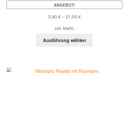
ANGEBOT!
3,90
€
–
21,00
€
inkl. MwSt.
Dieses
Ausführung wählen
Produkt
weist
mehrere
Varianten
auf.
Die
Optionen
können
auf
der
Produktseite
gewählt