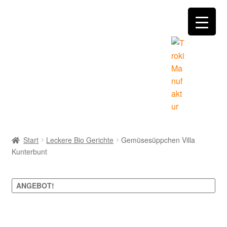
Zur
Zum
Navigation
Inhalt
springen
springen
Home
Start
Leckere Bio Gerichte
Gemüsesüppchen Villa
Kunterbunt
Händler Angebote
Manufaktur
ANGEBOT!
Mein Konto
Zoom