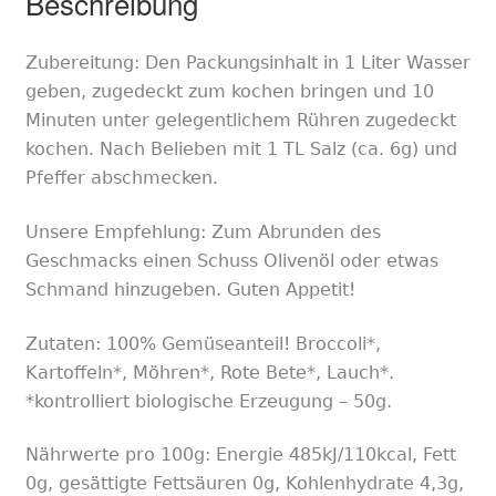
Beschreibung
Zubereitung:
Den Packungsinhalt in 1 Liter Wasser
geben, zugedeckt zum kochen bringen und 1
0
Minuten unter gelegentlichem Rühren zugedeckt
kochen. Nach Belieben mit 1 TL Salz (ca. 6g) und
Pfeffer abschmecken.
Unsere Empfehlung:
Zum Abrunden des
Geschmacks einen Schuss Olivenöl oder etwas
Schmand hinzugeben. Guten Appetit!
Zutaten:
100% Gemüseanteil! Broccoli*,
Kartoffeln*, Möhren*, Rote Bete*, Lauch*.
*kontrolliert biologische Erzeugung – 50g.
Nährwerte pro 100g:
Energie 485kJ/110kcal, Fett
0g, gesättigte Fettsäuren 0g, Kohlenhydrate 4,3g,