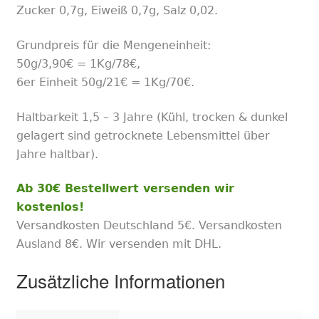
Zucker 0,7g, Eiweiß 0,7g, Salz 0,02.
Grundpreis für die Mengeneinheit:
50
g/
3
,
9
0
€
=
1Kg/
7
8
€,
6er Einheit
50
g/
21
€
=
1Kg/
7
0
€.
Haltbarkeit 1,5 – 3 Jahre (Kühl, trocken & dunkel
gelagert sind getrocknete Lebensmittel über
Jahre haltbar).
Ab 30€ Bestellwert versenden wir
kostenlos!
Versandkosten Deutschland 5€. Versandkosten
Ausland 8€. Wir versenden mit DHL.
Zusätzliche Informationen