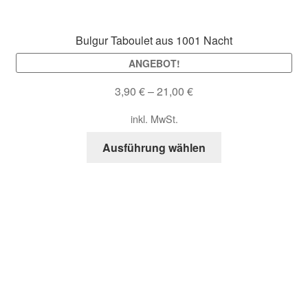
gewählt
werden
Bulgur Taboulet aus 1001 Nacht
ANGEBOT!
3,90
€
–
21,00
€
inkl. MwSt.
Dieses
Ausführung wählen
Produkt
weist
mehrere
Varianten
auf.
Die
Leckere Bio Gerichte
Optionen
können
Herzhafte Tiroler Semmelknödel
auf
Edle Bio Speisepilze