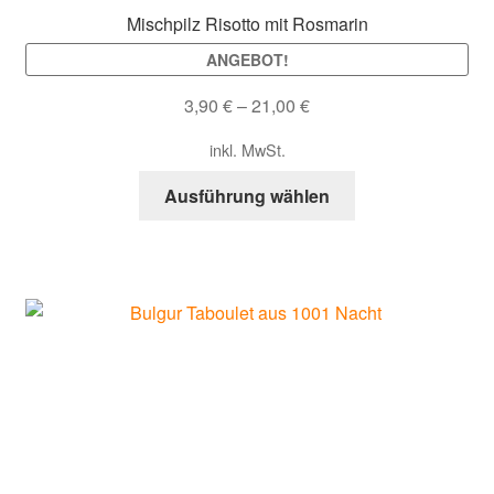
werden
Mischpilz Risotto mit Rosmarin
ANGEBOT!
3,90
€
–
21,00
€
inkl. MwSt.
Dieses
Ausführung wählen
Produkt
weist
mehrere
Varianten
auf.
Die
Optionen
können
auf
der
Produktseite