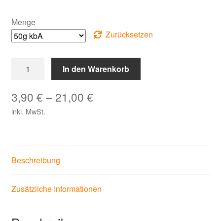
Menge
Zurücksetzen
Gemüsesüppchen
In den Warenkorb
Villa
Kunterbunt
3,90
€
–
21,00
€
Menge
inkl. MwSt.
Beschreibung
Zusätzliche Informationen