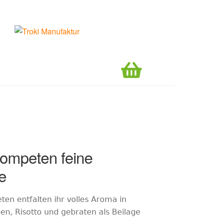
0,00
€
0 Artikel
rompeten feine
e
en entfalten ihr volles Aroma in
n, Risotto und gebraten als Beilage