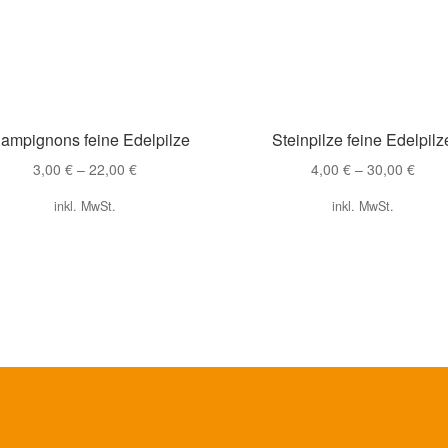
ampignons feine Edelpilze
Steinpilze feine Edelpilz
3,00
€
–
22,00
€
4,00
€
–
30,00
€
inkl. MwSt.
inkl. MwSt.
Dieses
Dieses
Produkt
Produkt
weist
weist
mehrere
mehrere
Varianten
Varianten
auf.
auf.
Die
Die
Optionen
Optionen
können
können
auf
auf