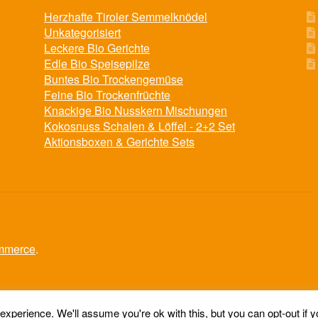
der
der
Herzhafte Tiroler Semmelknödel
Produktseite
Produktseite
Unkategorisiert
gewählt
gewählt
Leckere Bio Gerichte
werden
werden
Edle Bio Speisepilze
Buntes Bio Trockengemüse
Feine Bio Trockenfrüchte
Knackige Bio Nusskern Mischungen
Kokosnuss Schalen & Löffel - 2+2 Set
Aktionsboxen & Gerichte Sets
ommerce
.
xperience. We'll assume you're ok with this, but you can opt-out if 