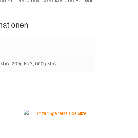
and 5€.
Versandkosten Ausland
8€.
Wir
mationen
 kbA, 200g kbA, 500g kbA