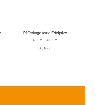
e
Pfifferlinge feine Edelpilze
4,00
€
–
30,00
€
inkl. MwSt.
Dieses
Produkt
weist
mehrere
Varianten
auf.
Die
Optionen
können
auf