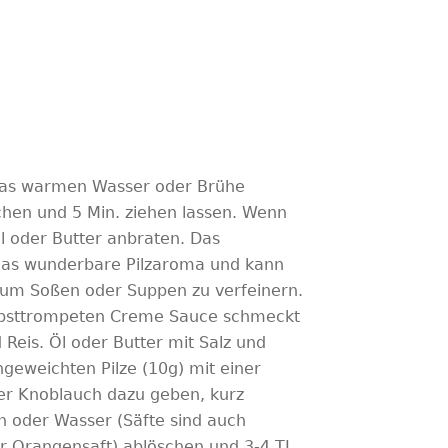
etwas warmen Wasser oder Brühe
chen und 5 Min. ziehen lassen. Wenn
Öl oder Butter anbraten. Das
das wunderbare Pilzaroma und kann
 um Soßen oder Suppen zu verfeinern.
bsttrompeten Creme Sauce schmeckt
 Reis. Öl oder Butter mit Salz und
ngeweichten Pilze (10g) mit einer
der Knoblauch dazu geben, kurz
n oder Wasser (Säfte sind auch
der Orangensaft) ablöschen und 3-4 TL