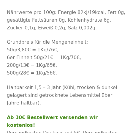
Nährwerte pro 100g: Energie 82kJ/19kcal, Fett 0g,
gesättigte Fettsäuren 0g, Kohlenhydrate 6g,
Zucker 0,1g, Eiweiß 0,2g, Salz 0,002g.
Grundpreis für die Mengeneinheit:
50
g/
3
,80
€
=
1Kg/
76
€,
6er Einheit 50
g/
21
€
=
1Kg/
70
€,
20
0
g/
13
€
=
1Kg/
65
€,
500
g/
28
€
=
1Kg/
56
€.
Haltbarkeit 1,5 – 3 Jahr (Kühl, trocken & dunkel
gelagert sind getrocknete Lebensmittel über
Jahre haltbar).
Ab 30€ Bestellwert versenden wir
kostenlos!
Versandkosten Deutschland 5€. Versandkosten