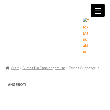
Zur
Zum
Navigation
Inhalt
springen
springen
Home
Start
Buntes Bio Trockengemüse
Feines Suppengrün
Händler Angebote
ANGEBOT!
Manufaktur
Mein Konto
Zoom