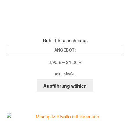
Roter Linsenschmaus
ANGEBOT!
3,90
€
–
21,00
€
inkl. MwSt.
Dieses
Ausführung wählen
Produkt
weist
mehrere
Varianten
auf.
Die