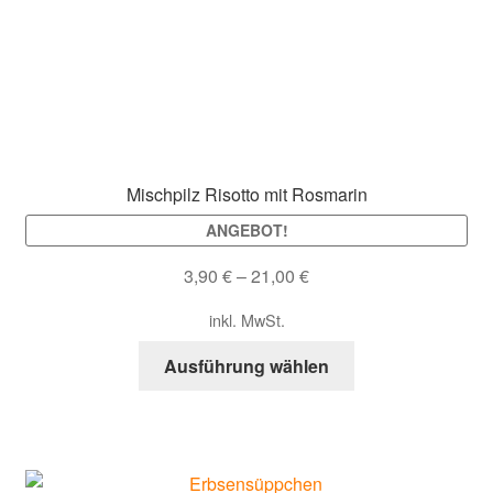
Optionen
können
auf
der
Produktseite
gewählt
werden
Mischpilz Risotto mit Rosmarin
ANGEBOT!
3,90
€
–
21,00
€
inkl. MwSt.
Dieses
Ausführung wählen
Produkt
weist
mehrere
Varianten
auf.