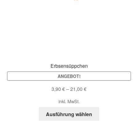
Die
Optionen
können
auf
der
Produktseite
gewählt
werden
Erbsensüppchen
ANGEBOT!
3,90
€
–
21,00
€
inkl. MwSt.
Dieses
Ausführung wählen
Produkt
weist
mehrere